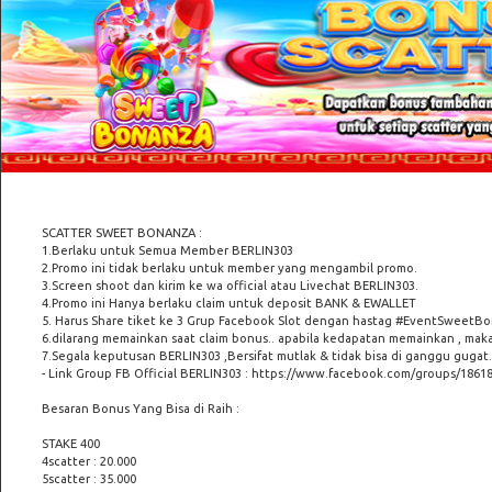
SCATTER SWEET BONANZA :
1.Berlaku untuk Semua Member BERLIN303
2.Promo ini tidak berlaku untuk member yang mengambil promo.
3.Screen shoot dan kirim ke wa official atau Livechat BERLIN303.
4.Promo ini Hanya berlaku claim untuk deposit BANK & EWALLET
5. Harus Share tiket ke 3 Grup Facebook Slot dengan hastag #EventSweetB
6.dilarang memainkan saat claim bonus.. apabila kedapatan memainkan , mak
7.Segala keputusan BERLIN303 ,Bersifat mutlak & tidak bisa di ganggu gugat
- Link Group FB Official BERLIN303 : https://www.facebook.com/groups/186
Besaran Bonus Yang Bisa di Raih :
STAKE 400
4scatter : 20.000
5scatter : 35.000
6scatter : 50.000
STAKE 800
4scatter : 35.000
5scatter : 50.000
6scatter : 70.000
STAKE 1000
4scatter : 50.000
5scatter : 70.000
6scatter : 100.000