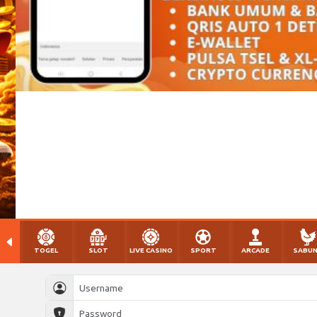
TOGEL
SLOT
LIVE CASINO
SPORT
ARCADE
SABU
Reme
Ma
Daftar 