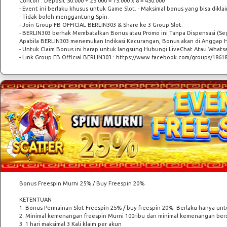
Bonus Freespin Murni 25% / Buy Freespin 20%
KETENTUAN :
1. Bonus Permainan Slot Freespin 25% / buy freespin 20%. Berlaku hanya unt
2. Minimal kemenangan freespin Murni 100ribu dan minimal kemenangan bers
3. 1 hari maksimal 3 Kali klaim per akun
4. 1 Kali klaim bonus maksimal 200ribu
5. Maksimal bonus yang dapat di klaim adalah 600ribu sehari
6. Screenshot full 1 layar HP / komputer hasil kemenangan (Dilarang melan
7. Posting screenshot hasil kemenangan anda di Grup Facebook wajib meng
Link Group Facebook :https://www.facebook.com/groups/1861889514163677
8. Klaim hanya bisa dilakukan melalui WhatsApp / LiveChat dengan menyerta
9. Tunggu 15 - 30 menit untuk proses pengecheckan.
10. Pihak BERLIN303 akan menindak tegas apabila ditemukan adanya kecuran
11. Bagi peserta yang kedapatan menghapus postingan maka bonus akan ditar