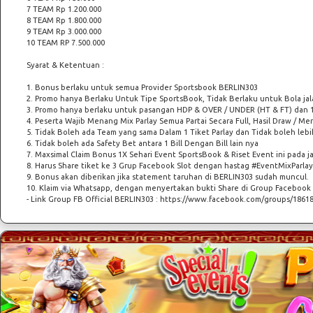
5. Tidak Boleh ada Team yang sama Dalam 1 Tiket Parlay dan Tidak boleh lebih 
6. Tidak boleh ada Safety Bet antara 1 Bill Dengan Bill lain nya
7. Maxsimal Claim Bonus 1X Sehari Event SportsBook & Riset Event ini pada j
8. Harus Share tiket ke 3 Grup Facebook Slot dengan hastag #EventMixParla
9. Bonus akan diberikan jika statement taruhan di BERLIN303 sudah muncul.
10. Klaim via Whatsapp, dengan menyertakan bukti Share di Group Facebook 
- Link Group FB Official BERLIN303 : https://www.facebook.com/groups/186
Event PETIR & CINTA
SYARAT DAN KETENTUAN:
1. Event ini berlangsung untuk semua member BERLIN303.
2. EVENT PETIR & CINTA di BERLIN303 ini hanya bisa diclaim 1x untuk 1 ID.
3. Promo ini hanya berlaku di game Gates of Olympus & Starlight Princess (Pra